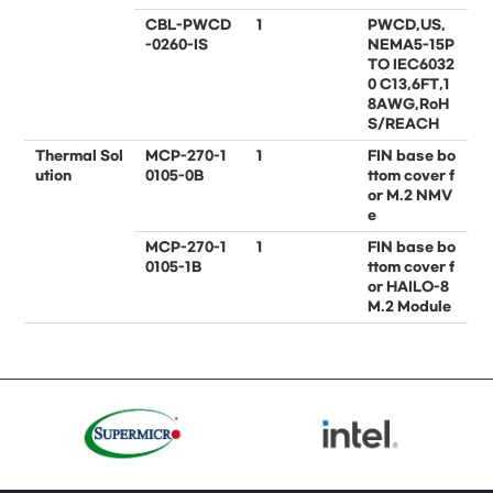
CBL-PWCD
1
PWCD,US,
-0260-IS
NEMA5-15P
TO IEC6032
0 C13,6FT,1
8AWG,RoH
S/REACH
Thermal Sol
MCP-270-1
1
FIN base bo
ution
0105-0B
ttom cover f
or M.2 NMV
e
MCP-270-1
1
FIN base bo
0105-1B
ttom cover f
or HAILO-8
M.2 Module