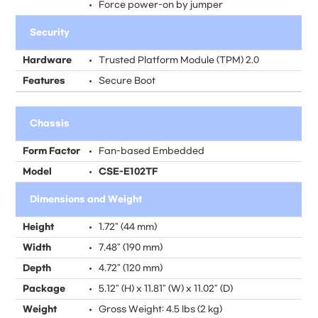
Force power-on by jumper
Security
Hardware
Trusted Platform Module (TPM) 2.0
Features
Secure Boot
Chassis
Form Factor
Fan-based Embedded
Model
CSE-E102TF
Dimensions and Weight
Height
1.72" (44 mm)
Width
7.48" (190 mm)
Depth
4.72" (120 mm)
Package
5.12" (H) x 11.81" (W) x 11.02" (D)
Weight
Gross Weight: 4.5 lbs (2 kg)