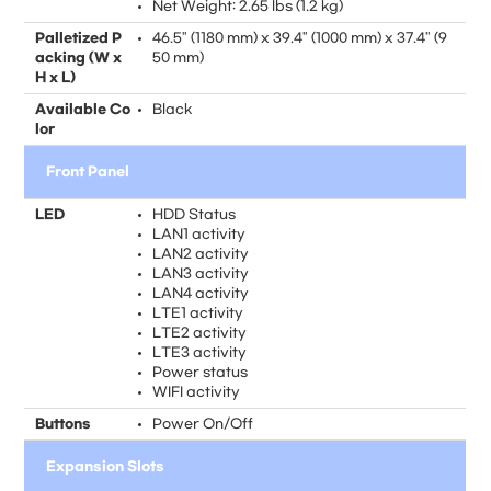
Net Weight: 2.65 lbs (1.2 kg)
Palletized P
46.5" (1180 mm) x 39.4" (1000 mm) x 37.4" (9
acking (W x
50 mm)
H x L)
Available Co
Black
lor
Front Panel
LED
HDD Status
LAN1 activity
LAN2 activity
LAN3 activity
LAN4 activity
LTE1 activity
LTE2 activity
LTE3 activity
Power status
WIFI activity
Buttons
Power On/Off
Expansion Slots