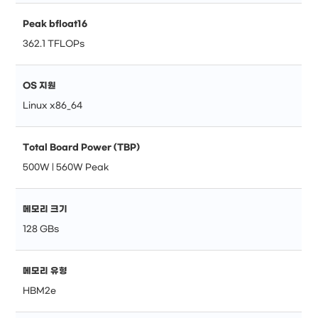
Peak bfloat16
362.1 TFLOPs
OS 지원
Linux x86_64
Total Board Power (TBP)
500W | 560W Peak
메모리 크기
128 GBs
메모리 유형
HBM2e