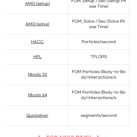
FOM_Setup / Sec (Setup Ph
P
AMG (setup)
ase Time)
FOM_Solve / Sec (Solve Ph
P
AMG (solve)
ase Time)
HACC
Particles/second
HPL
TFLOPS
FOM Particles (Body-to-Bo
p
Nbody 32
dy) Interactions/s
FOM Particles (Body-to-Bo
p
Nbody 64
dy) Interactions/s
p
Quicksilver
segments/second