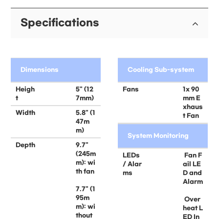
Specifications
Dimensions
Cooling Sub-system
Heigh
5" (12
Fans
1x 90
t
7mm)
mm E
xhaus
Width
5.8" (1
t Fan
47m
m)
System Monitoring
Depth
9.7"
(245m
LEDs
 Fan F
m): wi
/ Alar
ail LE
th fan
ms
D and
Alarm
7.7" (1
95m
 Over
m): wi
heat L
thout
ED In