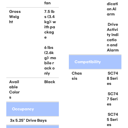
fan
dicati
on Al
Gross
7.5 lb
arm
Weig
s (3.4
ht
kg): w
 Drive
ith pa
Activi
ckag
ty Indi
e
catio
n and
6 lbs
Alarm
(2.6k
g): mo
Compatibility
bile r
ack o
nly
Chas
 SC74
sis
8 Seri
Avail
Black
es
able
Color
 SC74
s
7 Seri
es
Occupancy
 SC74
5 Seri
 3x 5.25" Drive Bays
es