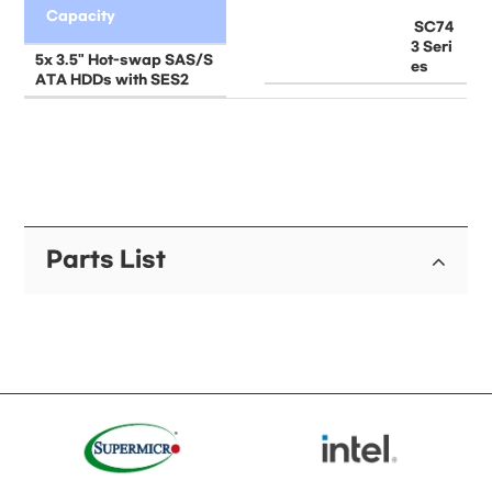
Capacity
 SC74
3 Seri
5x 3.5" Hot-swap SAS/S
es
ATA HDDs with SES2
Parts List