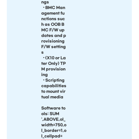
ngs
• BMC Man
agement fu
nctions suc
h as OOB B
MC F/W up
dates and p
rovisioning
F/W setting
s
• (X10 or La
ter Only) TP
M provision
ing
• Scripting
capabilities
to mount vir
tual media
Software to
ols: SUM
',ABOVE,ol_
width=750,o
l_border=1,o
l_cellpad=