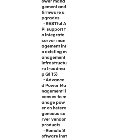
ower mana
gement and
firmware u
pgrades
• RESTful A
PI support t
o integrate
server man
agement int
o existing m
anagement
infrastructu
re (roadma
p Q1’15)
• Advance
d Power Ma
nagement li
censes to m
anage pow
er on hetero
geneous se
rver vendor
products
• Remote S
oftware inst