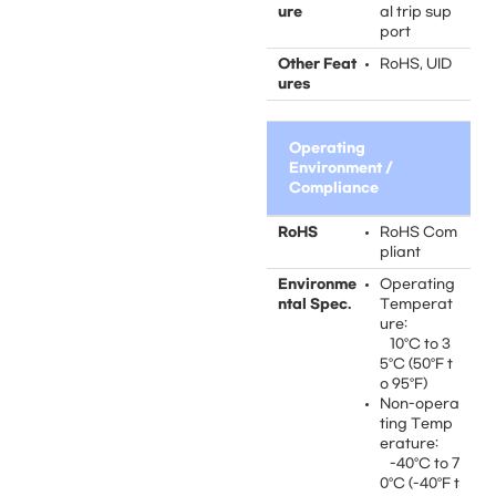
ure
al trip sup
port
Other Feat
RoHS, UID
ures
Operating
Environment /
Compliance
RoHS
RoHS Com
pliant
Environme
Operating
ntal Spec.
Temperat
ure:
10°C to 3
5°C (50°F t
o 95°F)
Non-opera
ting Temp
erature:
-40°C to 7
0°C (-40°F t