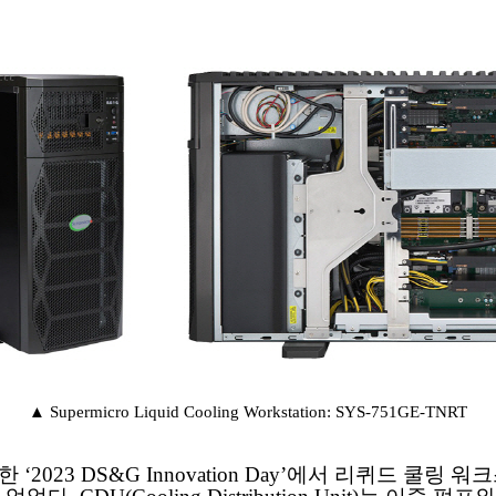
▲ Supermicro Liquid Cooling Workstation: SYS-751GE-TNRT
23 DS&G Innovation Day’에서 리퀴드 쿨링 워크