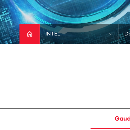
INTEL
D
Gaud