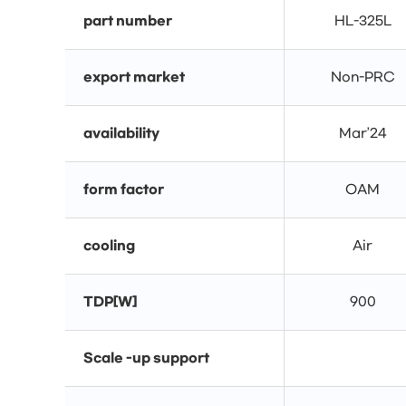
part number
HL-325L
export market
Non-PRC
availability
Mar’24
form factor
OAM
cooling
Air
TDP[W]
900
Scale -up support