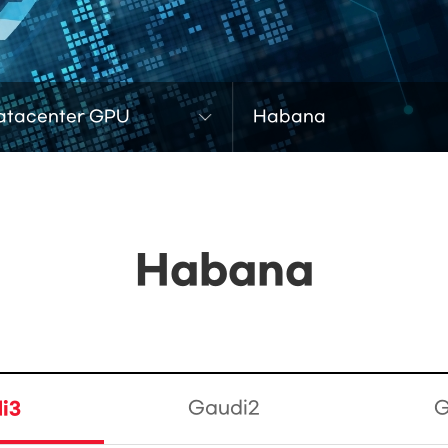
atacenter GPU
Habana
Habana
i3
Gaudi2
G