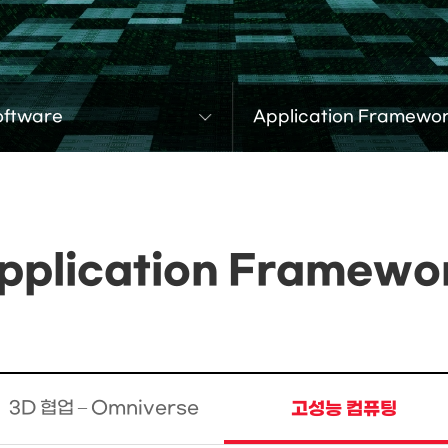
oftware
Application Framewo
pplication Framewo
3D 협업 – Omniverse
고성능 컴퓨팅