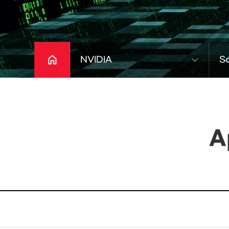
NVIDIA
S
A