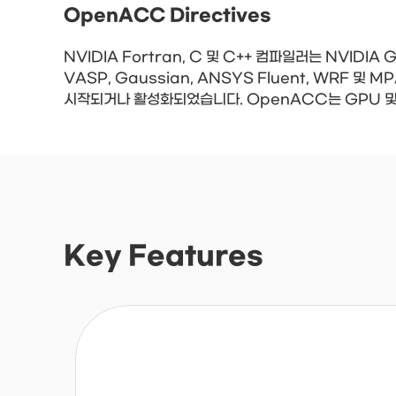
OpenACC Directives
NVIDIA Fortran, C 및 C++ 컴파일러는 NVI
VASP, Gaussian, ANSYS Fluent, WR
시작되거나 활성화되었습니다. OpenACC는 GPU 
Key Features